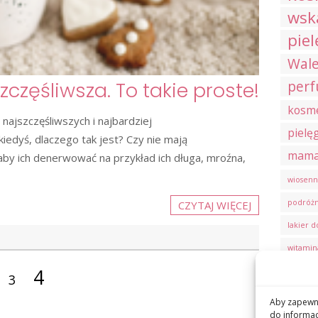
wsk
piel
Wale
per
częśliwsza. To takie proste!
kosme
najszczęśliwszych i najbardziej
pielę
iedyś, dlaczego tak jest? Czy nie mają
mama 
by ich denerwować na przykład ich długa, mroźna,
wiosenn
podróż
CZYTAJ WIĘCEJ
lakier 
witamin
4
bodysh
3
anti-agi
Aby zapewni
do informac
Kosmetyk