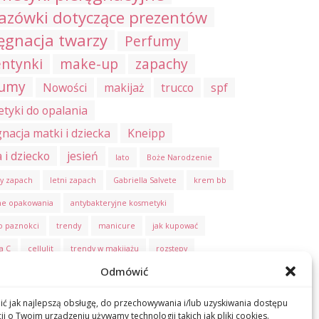
azówki dotyczące prezentów
ęgnacja twarzy
Perfumy
ntynki
make-up
zapachy
fumy
Nowości
makijaż
trucco
spf
tyki do opalania
gnacja matki i dziecka
Kneipp
i dziecko
jesień
lato
Boże Narodzenie
y zapach
letni zapach
Gabriella Salvete
krem bb
ne opakowania
antybakteryjne kosmetyki
do paznokci
trendy
manicure
jak kupować
a C
cellulit
trendy w makijażu
rozstępy
Odmówić
aming
pielęgnacja stóp
pedicure
ústní voda
zuby
ng
plamy pigmentacyjne
ochrona UV
selflove
ć jak najlepszą obsługę, do przechowywania i/lub uzyskiwania dostępu
ji o Twoim urządzeniu używamy technologii takich jak pliki cookies.
i dla dzieci