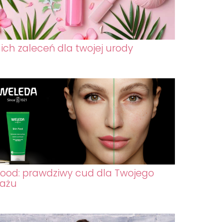
nich zaleceń dla twojej urody
Food: prawdziwy cud dla Twojego
jażu