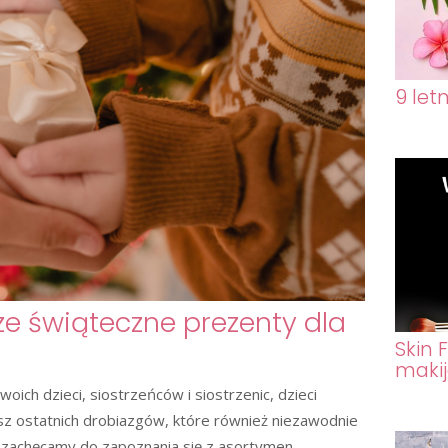
9 let
ze świąteczne prezenty dla
Skin 
maki
ich dzieci, siostrzeńców i siostrzenic, dzieci
sz ostatnich drobiazgów, które również niezawodnie
 zachęcamy do zapoznania się z asortymen...