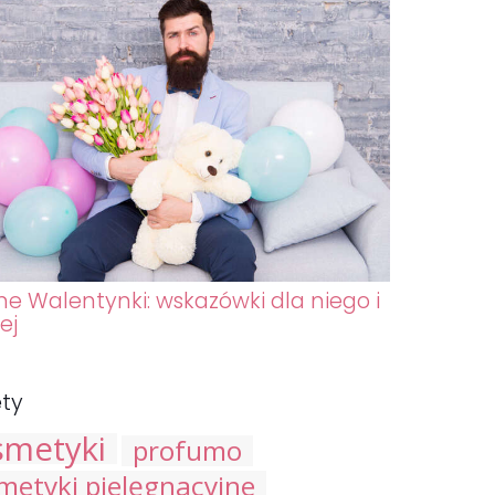
ne Walentynki: wskazówki dla niego i
ej
ety
smetyki
profumo
metyki pielęgnacyjne