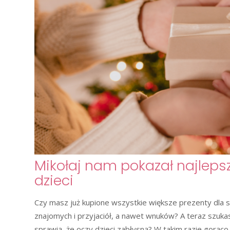
Mikołaj nam pokazał najleps
dzieci
Czy masz już kupione wszystkie większe prezenty dla swo
znajomych i przyjaciół, a nawet wnuków? A teraz szuka
sprawią, że oczy dzieci zabłysną? W takim razie gorąco