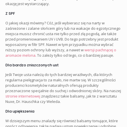
okazję jest wystarczający.
Z SPF
O jakiej okazji mówimy? Cóż, jeśli wybierasz się na narty w
zaśnieżone i zalane słońcem góry lub na wakacje do egzotycznego
miejsca musisz chronić usta nie tylko przed złą pogodą, ale także
przed promieniowaniem UV i UVB. Do tego potrzebny jest produkt
wyposażony w filtr SPF. Nawet w tym przypadku można wybrać
niższy poziom ochrony lub wyższy, a nawet w
wersji pachnącej o
aromacie melona
. To zależy tylko od tego, co ci bardziej pasuje.
Dla bardzo zniszczonych ust
Jeśli Twoje usta należą do tych bardziej wrażliwych, dla których
regularna pielęgnacja to za mało, nie martw się. W szczególności
producenci kosmetyków naturalnych oferują produkty
przeznaczone specjalnie do suchej i odwodnionej skóry. Na naszej
stronie internetowej
znajdziesz takie balsamy, jak te z warsztatu
Nuxe, Dr. Hauschka czy Weleda.
Dla upiększenia
W dzisiejszym menu znalazły się również balsamy tonujące, które
oprócz odżywienia, także nadają ustom powiększenie i odrobinę