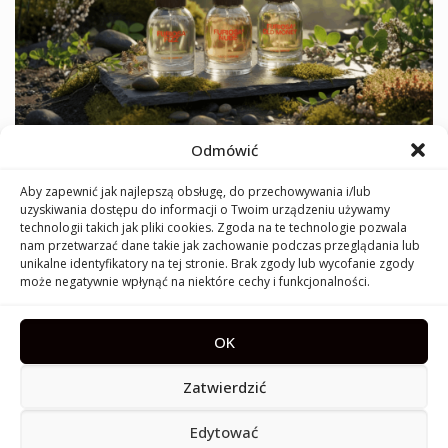
Furiosa: czeska marka perfum, która pachnie
Odmówić
odwagą
Aby zapewnić jak najlepszą obsługę, do przechowywania i/lub
uzyskiwania dostępu do informacji o Twoim urządzeniu używamy
technologii takich jak pliki cookies. Zgoda na te technologie pozwala
nam przetwarzać dane takie jak zachowanie podczas przeglądania lub
unikalne identyfikatory na tej stronie. Brak zgody lub wycofanie zgody
może negatywnie wpłynąć na niektóre cechy i funkcjonalności.
OK
French Avenue Vulcan: Baie vs. Feu – która twarz
wulkanu pachnie Ci bardziej?
Zatwierdzić
Edytować