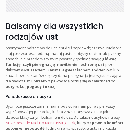
Balsamy dla wszystkich
rodzajów ust
Asortyment balsamów do ust jest dziś naprawdę szeroki. Niektóre
mają też wartość dodaną i nadają ustom piękny odcień lub pyszny
zapach, ale przede wszystkim powinny spełniać swoją
główną
funkcję, czyli pielęgnację, nawilżenie i ochronę ust
przed
dalszym wysuszeniem. Zanim ulegniesz ładnemu odcieniowi lub
zapachowi, zastanów się, czy dana pielęgnacja jest wystarczająca
dla twoich ust. Potrzeby z pewnością różnią się w zależności od
pory roku, pogody i okazji.
Ponadczasowa klasyka
Być może jeszcze zanim mama pozwoliła nam po raz pierwszy
wypróbować jej pomadkę, każda z nas upiększała usta jako
dziecko klasycznym balsamem do ust. Do takich klasyków należy
Nuxe Reve de Miel Lip Moisturising Stick
, który
zapewnia komfort
ustom w niepogodę
. Jednak nie na wszystkie usta i na każdą