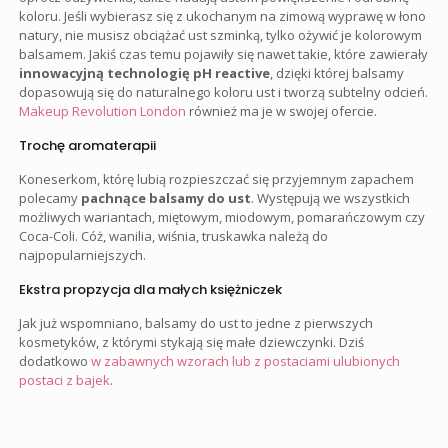
koloru. Jeśli wybierasz się z ukochanym na zimową wyprawę w łono
natury, nie musisz obciążać ust szminką, tylko ożywić je kolorowym
balsamem. Jakiś czas temu pojawiły się nawet takie, które zawierały
innowacyjną technologię pH reactive
, dzięki której balsamy
dopasowują się do naturalnego koloru ust i tworzą subtelny odcień.
Makeup Revolution London
również ma je w swojej ofercie.
Trochę aromaterapii
Koneserkom, którę lubią rozpieszczać się przyjemnym zapachem
polecamy
pachnące balsamy do ust
. Występują we wszystkich
możliwych wariantach, miętowym, miodowym, pomarańczowym czy
Coca-Coli. Cóż, wanilia, wiśnia, truskawka należą do
najpopularniejszych.
Ekstra propzycja dla małych księżniczek
Jak już wspomniano, balsamy do ust to jedne z pierwszych
kosmetyków, z którymi stykają się małe dziewczynki. Dziś
dodatkowo
w zabawnych wzorach lub z postaciami ulubionych
postaci z bajek
.