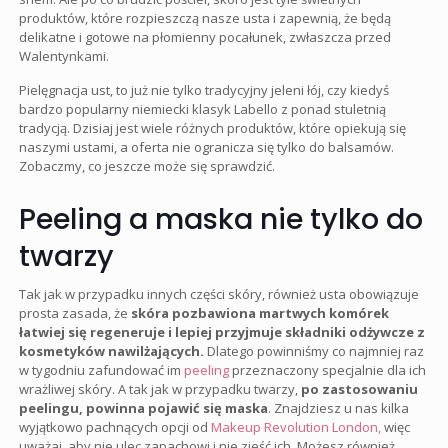
produktów, które rozpieszczą nasze usta i zapewnią, że będą
delikatne i gotowe na płomienny pocałunek, zwłaszcza przed
Walentynkami.
Pielęgnacja ust, to już nie tylko tradycyjny jeleni łój, czy kiedyś
bardzo popularny niemiecki klasyk Labello z ponad stuletnią
tradycją. Dzisiaj jest wiele różnych produktów, które opiekują się
naszymi ustami, a oferta nie ogranicza się tylko do balsamów.
Zobaczmy, co jeszcze może się sprawdzić.
Peeling a maska nie tylko do
twarzy
Tak jak w przypadku innych części skóry, również usta obowiązuje
prosta zasada, że
skóra pozbawiona martwych komórek
łatwiej się regeneruje i lepiej przyjmuje składniki odżywcze z
kosmetyków nawilżających.
Dlatego powinniśmy co najmniej raz
w tygodniu zafundować im
peeling
przeznaczony specjalnie dla ich
wrażliwej skóry. A tak jak w przypadku twarzy,
po zastosowaniu
peelingu, powinna pojawić się maska
. Znajdziesz u nas kilka
wyjątkowo pachnących opcji od
Makeup Revolution London,
więc
uważaj, aby nie ulec zapachowi i nie zjeść ich. Możesz również