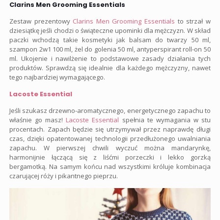
Clarins Men Grooming Essentials
Zestaw prezentowy
Clarins Men Grooming Essentials
to strzał w
dziesiątkę jeśli chodzi o świąteczne upominki dla mężczyzn. W skład
paczki wchodzą takie kosmetyki jak balsam do twarzy 50 ml,
szampon 2w1 100 ml, żel do golenia 50 ml, antyperspirant roll-on 50
ml. Ukojenie i nawilżenie to podstawowe zasady działania tych
produktów. Sprawdzą się idealnie dla każdego mężczyzny, nawet
tego najbardziej wymagającego.
Lacoste Essential
Jeśli szukasz drzewno-aromatycznego, energetycznego zapachu to
właśnie go masz!
Lacoste Essential
spełnia te wymagania w stu
procentach. Zapach będzie się utrzymywał przez naprawdę długi
czas, dzięki opatentowanej technologii przedłużonego uwalniania
zapachu. W pierwszej chwili wyczuć można mandarynkę,
harmonijnie łączącą się z liśćmi porzeczki i lekko gorzką
bergamotką. Na samym końcu nad wszystkimi króluje kombinacja
czarującej róży i pikantnego pieprzu.