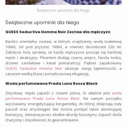
Świąteczne upominki dla Niego
Świąteczne upominki dla Niego
GUESS Seductive Homme Noir Zestaw dla mężczyzn
Bardzo orientalny zestaw, w którym znajdziemy wodę toaletową
100ml, żel pod prysznic 100ml, a również dezodorant 226 ml.
Zabójcze tony sprawią, że każdy mężczyzna poczuje się bardziej
męski i atrakcyjny. Pikanterii dodają czarny pieprz, fasola tonka,
drzewo sandałowe i kwiat pomarańczy. Pięknie zapakowany
GUESS Seductive Homme Noir
ukazuje swoją tajemniczość, a
zarazem wielką klasę i ponadczasową elegancję.
Woda perfumowana Prada Luna Rossa Black
Zmysłowy męski zapach z nutami piżma, to właśnie jest
woda
perfumowana Prada Luna Rossa Black
. Na samym początku
wyczuwamy energetyzującą bergamotkę, do której dołączają nuty
paczuli oraz arcydzięgiel. Nie można pomijać także dominującej
kumaryny, złamanej przez słodkie akordy bursztynu. Zapach doda
charyzmy i zmysłowości, to gwarantowane.