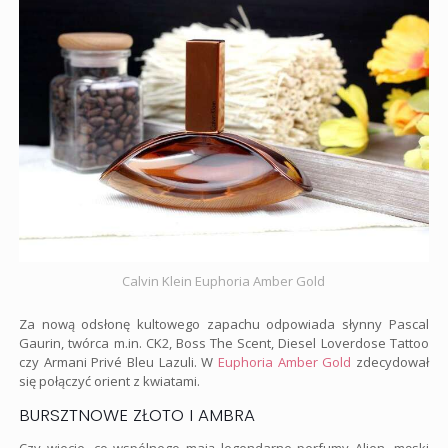
Calvin Klein Euphoria Amber Gold
Za nową odsłonę kultowego zapachu odpowiada słynny Pascal
Gaurin, twórca m.in. CK2, Boss The Scent, Diesel Loverdose Tattoo
czy Armani Privé Bleu Lazuli. W
Euphoria Amber Gold
zdecydował
się połączyć orient z kwiatami.
BURSZTNOWE ZŁOTO I AMBRA
Czy wiecie, co wspólnego mają legendarne perfumy Alien, męski