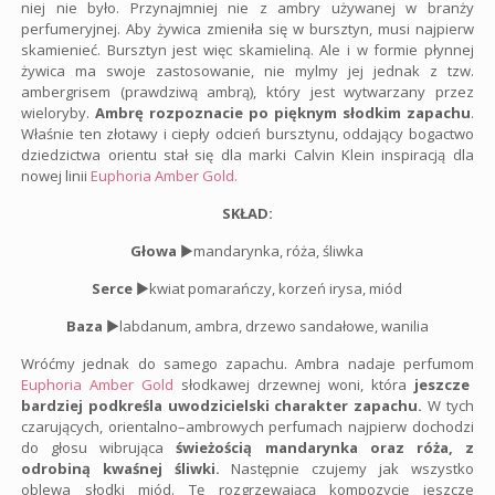
niej nie było. Przynajmniej nie z ambry używanej w branży
perfumeryjnej. Aby żywica zmieniła się w bursztyn, musi najpierw
skamienieć. Bursztyn jest więc skamieliną. Ale i w formie płynnej
żywica ma swoje zastosowanie, nie mylmy jej jednak z tzw.
ambergrisem (prawdziwą ambrą), który jest wytwarzany przez
wieloryby.
Ambrę rozpoznacie po pięknym słodkim zapachu
.
Właśnie ten złotawy i ciepły odcień bursztynu, oddający bogactwo
dziedzictwa orientu stał się dla marki Calvin Klein inspiracją dla
nowej linii
Euphoria Amber Gold.
SKŁAD:
Głowa
►mandarynka, róża, śliwka
Serce
►kwiat pomarańczy, korzeń irysa, miód
Baza
►labdanum, ambra, drzewo sandałowe, wanilia
Wróćmy jednak do samego zapachu. Ambra nadaje perfumom
Euphoria Amber Gold
słodkawej drzewnej woni, która
jeszcze
bardziej podkreśla uwodzicielski charakter zapachu.
W tych
czarujących, orientalno–ambrowych perfumach najpierw dochodzi
do głosu wibrująca
świeżością mandarynka oraz róża, z
odrobiną kwaśnej śliwki.
Następnie czujemy jak wszystko
oblewa słodki miód. Tę rozgrzewającą kompozycję jeszcze