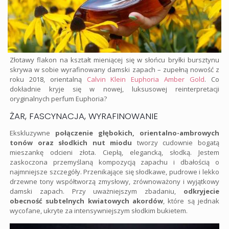
Złotawy flakon na kształt mieniącej się w słońcu bryłki bursztynu
skrywa w sobie wyrafinowany damski zapach – zupełną nowość z
roku 2018, orientalną
Calvin Klein Euphoria Amber Gold
. Co
dokładnie kryje się w nowej, luksusowej reinterpretacji
oryginalnych perfum Euphoria?
ŻAR, FASCYNACJA, WYRAFINOWANIE
Ekskluzywne
połączenie głębokich, orientalno-ambrowych
tonów oraz słodkich nut miodu
tworzy cudownie bogatą
mieszankę odcieni złota. Ciepłą, elegancką, słodką. Jestem
zaskoczona przemyślaną kompozycją zapachu i dbałością o
najmniejsze szczegóły. Przenikające się słodkawe, pudrowe i lekko
drzewne tony współtworzą zmysłowy, zrównoważony i wyjątkowy
damski zapach. Przy uważniejszym zbadaniu,
odkryjecie
obecność subtelnych kwiatowych akordów
, które są jednak
wycofane, ukryte za intensywniejszym słodkim bukietem.