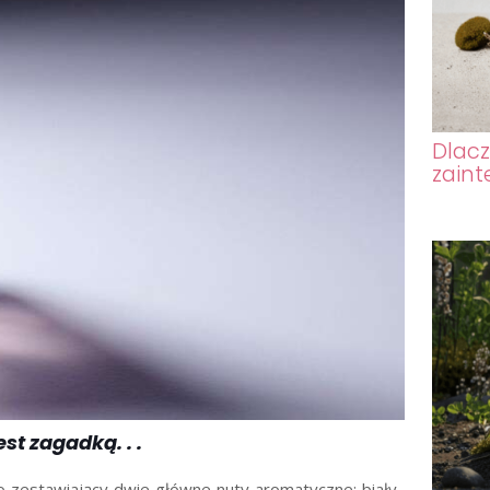
Dlacz
zain
st zagadką. . .
 zestawiający dwie główne nuty aromatyczne: biały