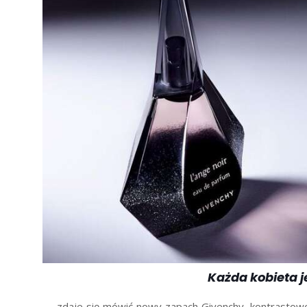
Każda kobieta je
– zdaje się mówić nowy zapach Givenchy, kontrastowo