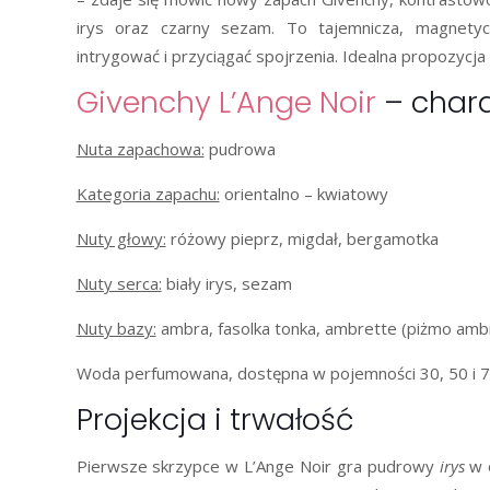
irys oraz czarny sezam. To tajemnicza, magnetyc
intrygować i przyciągać spojrzenia. Idealna propozycja 
Givenchy L’Ange Noir
– chara
Nuta zapachowa:
pudrowa
Kategoria zapachu:
orientalno – kwiatowy
Nuty głowy:
różowy pieprz, migdał, bergamotka
Nuty serca:
biały irys, sezam
Nuty bazy:
ambra, fasolka tonka, ambrette (piżmo am
Woda perfumowana, dostępna w pojemności 30, 50 i 75
Projekcja i trwałość
Pierwsze skrzypce w L’Ange Noir gra pudrowy
irys
w 