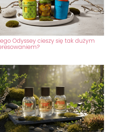
ego Odyssey cieszy się tak dużym
teresowaniem?