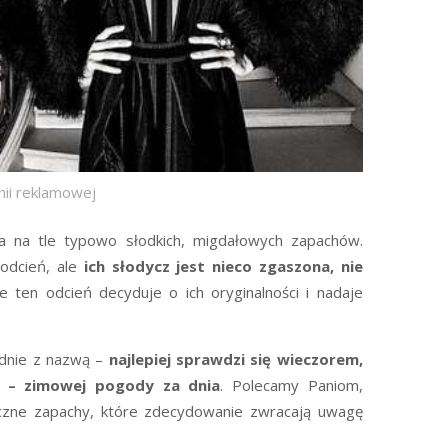
nii reklamowej
a na tle typowo słodkich, migdałowych zapachów.
odcień, ale
ich słodycz jest nieco zgaszona, nie
ie ten odcień decyduje o ich oryginalności i nadaje
odnie z nazwą –
najlepiej sprawdzi się wieczorem,
o – zimowej pogody za dnia
. Polecamy Paniom,
yczne zapachy, które zdecydowanie zwracają uwagę