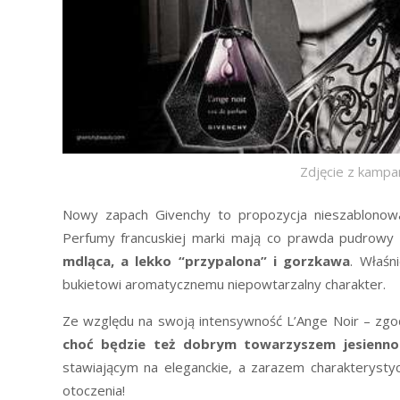
Zdjęcie z kampa
Nowy zapach Givenchy to propozycja nieszablonow
Perfumy francuskiej marki mają co prawda pudrowy 
mdląca, a lekko “przypalona” i gorzkawa
. Właśn
bukietowi aromatycznemu niepowtarzalny charakter.
Ze względu na swoją intensywność L’Ange Noir – zg
choć będzie też dobrym towarzyszem jesienn
stawiającym na eleganckie, a zarazem charakteryst
otoczenia!