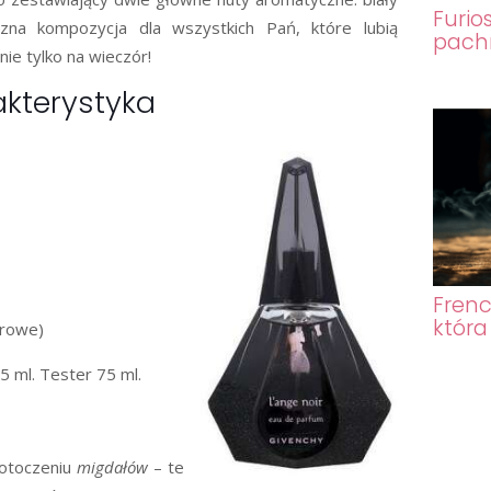
Furio
zna kompozycja dla wszystkich Pań, które lubią
pach
nie tylko na wieczór!
kterystyka
Frenc
która
browe)
 ml. Tester 75 ml.
otoczeniu
migdałów
– te