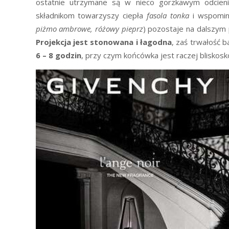
ostatnie utrzymane są w nieco gorzkawym odcien
składnikom towarzyszy ciepła
fasola tonka
i wspomin
piżmo ambrowe, różowy pieprz
) pozostaje na dalszym 
Projekcja jest stonowana i łagodna
, zaś trwałość 
6 – 8 godzin
, przy czym końcówka jest raczej bliskosk