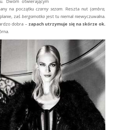
iu. Dwóm otwierającym
any na początku
czarny sezam
. Reszta nut (
ambra,
planie, zaś
bergamotka
jest tu niemal niewyczuwalna.
bardzo dobra –
zapach utrzymuje się na skórze ok.
órna.